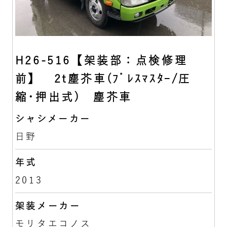
H26-516【架装部：点検修理
前】 2t塵芥車(ﾌﾟﾚｽﾏｽﾀｰ/圧
縮･押出式) 塵芥車
シャシメーカー
日野
年式
2013
架装メーカー
モリタエコノス