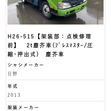
H26-515【架装部：点検修理
前】 2t塵芥車(ﾌﾟﾚｽﾏｽﾀｰ/圧
縮･押出式) 塵芥車
シャシメーカー
日野
年式
2013
架装メーカー