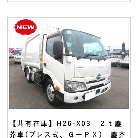
【共有在庫】H26-X03 ２ｔ塵
芥車(プレス式、ＧーＰＸ) 塵芥