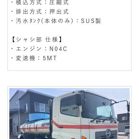
・積込方式：圧縮式
・排出方式：押出式
・汚水ﾀﾝｸ(本体のみ)：SUS製
【シャシ部 仕様】
・エンジン：N04C
・変速機：5MT