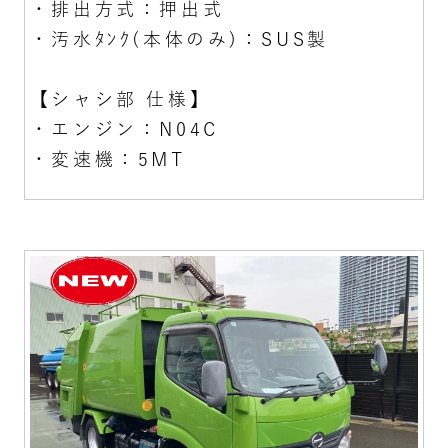
・排出方式：押出式
・汚水ﾀﾝｸ(本体のみ)：SUS製
【シャシ部 仕様】
・エンジン：N04C
・変速機：5MT