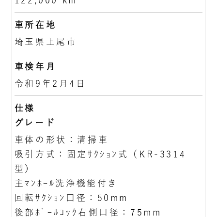
122,000 km
車所在地
埼玉県上尾市
車検年月
令和9年2月4日
仕様
グレード
車体の形状：清掃車
吸引方式：固定ｻｸｼｮﾝ式（KR-3314
型）
主ﾏﾝﾎｰﾙ洗浄機能付き
回転ｻｸｼｮﾝ口径：50mm
後部ﾎﾞｰﾙｺｯｸ右側口径：75mm