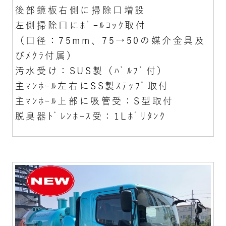
後部鏡板右側に掃除口増設
左側掃除口にﾎﾞｰﾙｺｯｸ取付
（口径：75mm、75→50の媒介金具及
びﾒｸﾗ付属）
汚水受け：SUS製（ﾊﾞﾙﾌﾞ付）
主ﾏﾝﾎｰﾙ左右にSS製ｽﾃｯﾌﾟ取付
主ﾏﾝﾎｰﾙ上部に吸管受：S型取付
脱臭器ﾄﾞﾚﾝﾎｰｽ受：1Lﾎﾟﾘﾀﾝｸ