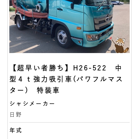
【超早い者勝ち】H26-522 中
型４ｔ強力吸引車(パワフルマス
ター) 特装車
シャシメーカー
日野
年式