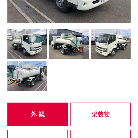
外 観
架装物