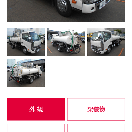
外 観
架装物