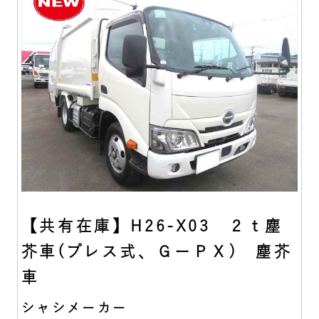
【共有在庫】H26-X03 ２ｔ塵
芥車(プレス式、ＧーＰＸ) 塵芥
車
シャシメーカー