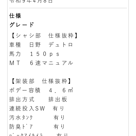
令和9年4月8日
仕様
グレード
【シャシ部 仕様抜粋】
車種 日野 デュトロ
馬力 １５０ｐｓ
ＭＴ ６速マニュアル
【架装部 仕様抜粋】
ボデー容積 ４．６㎥
排出方式 排出板
連続投入SW 有り
汚水ﾀﾝｸ 有り
防臭ﾄﾞｱ 有り
ﾊﾞｯｸｱｲｶﾒﾗ 有り