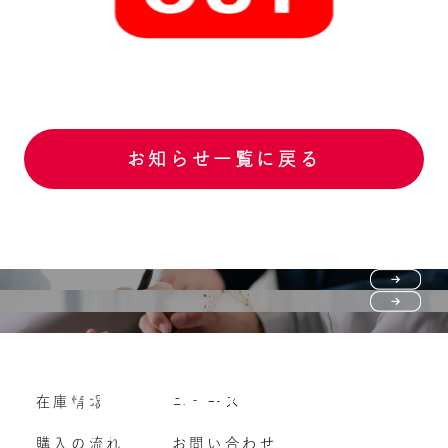
お知らせ一覧に戻る
Purchase flow
FAQ
購入の流れ
Vehicle purchase
在庫情報
ニュース
よくいただくご質問
車両買い取り
購入の流れ
お問い合わせ