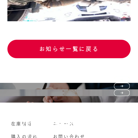
お知らせ一覧に戻る
Purchase flow
FAQ
購入の流れ
Vehicle purchase
在庫情報
ニュース
よくいただくご質問
車両買い取り
購入の流れ
お問い合わせ