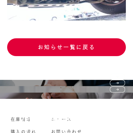
お知らせ一覧に戻る
Purchase flow
FAQ
購入の流れ
Vehicle purchase
在庫情報
ニュース
よくいただくご質問
車両買い取り
購入の流れ
お問い合わせ