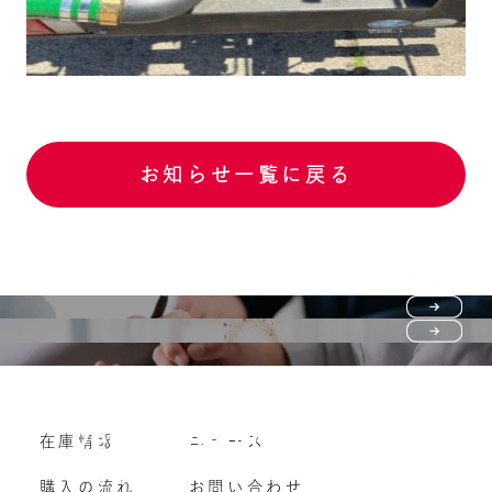
お知らせ一覧に戻る
Purchase flow
FAQ
購入の流れ
Vehicle purchase
在庫情報
ニュース
よくいただくご質問
車両買い取り
購入の流れ
お問い合わせ