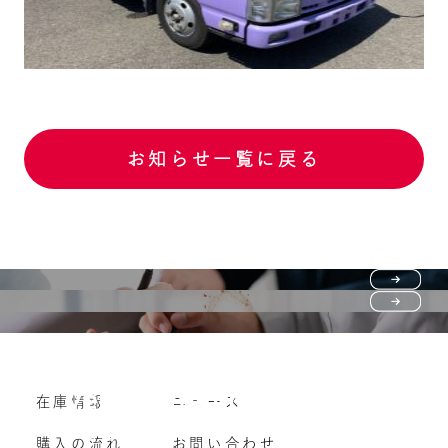
お知らせ一覧に戻る
Purchase flow
FAQ
購入の流れ
Vehicle purchase
在庫情報
ニュース
よくいただくご質問
車両買い取り
購入の流れ
お問い合わせ