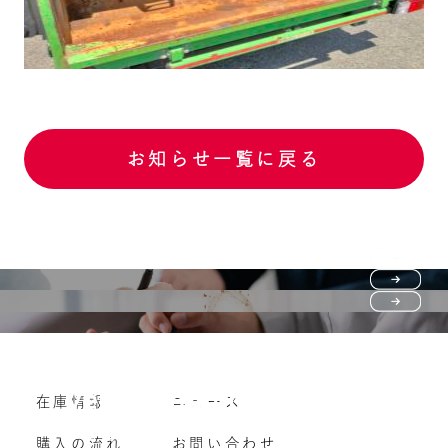
お知らせ一覧に戻る
Purchase flow
FAQ
購入の流れ
Vehicle purchase
在庫情報
ニュース
よくいただくご質問
車両買い取り
購入の流れ
お問い合わせ