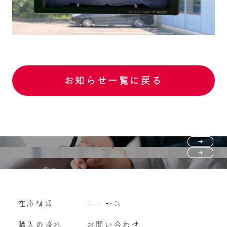
お知らせ一覧に戻る
Purchase flow
FAQ
購入の流れ
Vehicle purchase
在庫情報
ニュース
よくいただくご質問
車両買い取り
購入の流れ
お問い合わせ