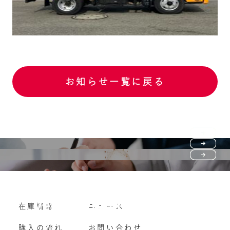
お知らせ一覧に戻る
Purchase flow
FAQ
購入の流れ
Vehicle purchase
在庫情報
ニュース
よくいただくご質問
車両買い取り
購入の流れ
お問い合わせ