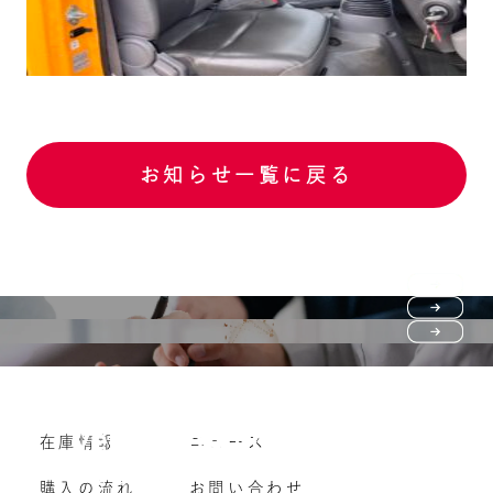
お知らせ一覧に戻る
Purchase flow
FAQ
購入の流れ
Vehicle purchase
在庫情報
ニュース
よくいただくご質問
車両買い取り
購入の流れ
お問い合わせ