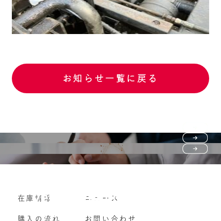
お知らせ一覧に戻る
Purchase flow
FAQ
購入の流れ
Vehicle purchase
在庫情報
ニュース
よくいただくご質問
車両買い取り
購入の流れ
お問い合わせ