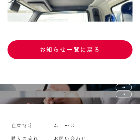
お知らせ一覧に戻る
Purchase flow
FAQ
購入の流れ
Vehicle purchase
在庫情報
ニュース
よくいただくご質問
車両買い取り
購入の流れ
お問い合わせ