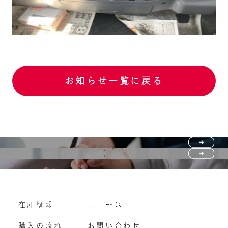
お知らせ一覧に戻る
Purchase flow
FAQ
購入の流れ
Vehicle purchase
在庫情報
ニュース
よくいただくご質問
車両買い取り
購入の流れ
お問い合わせ