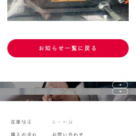
お知らせ一覧に戻る
Purchase flow
FAQ
購入の流れ
Vehicle purchase
在庫情報
ニュース
よくいただくご質問
車両買い取り
購入の流れ
お問い合わせ