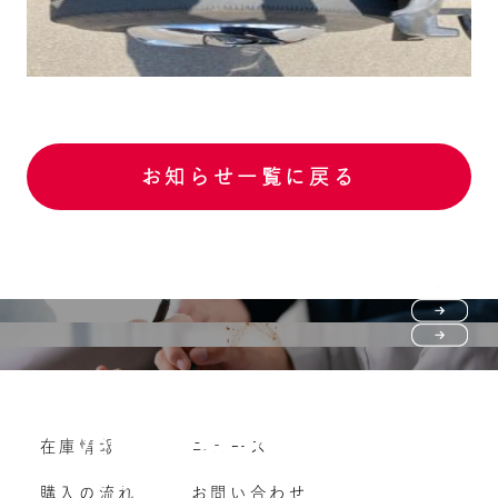
お知らせ一覧に戻る
Purchase flow
FAQ
購入の流れ
Vehicle purchase
在庫情報
ニュース
よくいただくご質問
車両買い取り
購入の流れ
お問い合わせ