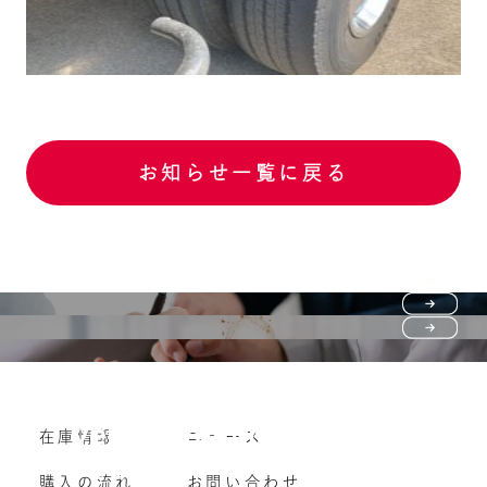
お知らせ一覧に戻る
Purchase flow
FAQ
購入の流れ
Vehicle purchase
在庫情報
ニュース
よくいただくご質問
車両買い取り
購入の流れ
お問い合わせ