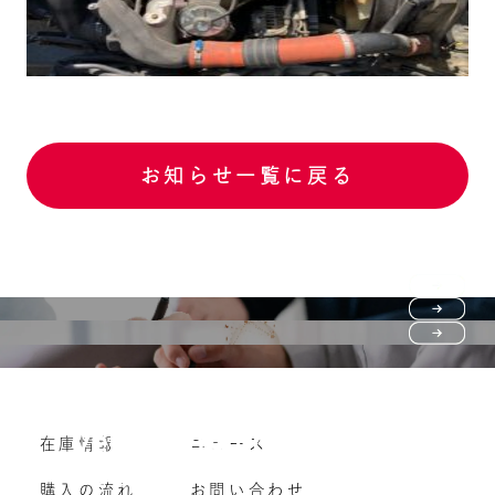
お知らせ一覧に戻る
Purchase flow
FAQ
購入の流れ
Vehicle purchase
在庫情報
ニュース
よくいただくご質問
車両買い取り
購入の流れ
お問い合わせ