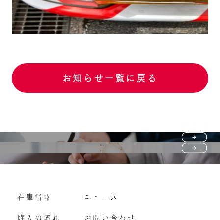
お知らせ一覧に戻る
Purchase flow
FAQ
購入の流れ
Vehicle purchase
在庫情報
ニュース
よくいただくご質問
車両買い取り
購入の流れ
お問い合わせ