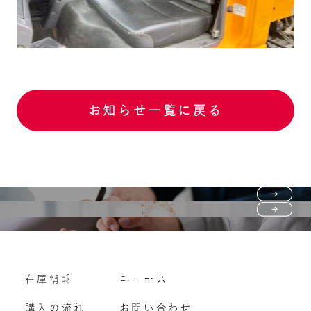
お知らせ一覧に戻る
Purchase flow
FAQ
購入の流れ
Vehicle purchase
在庫情報
ニュース
よくいただくご質問
車両買い取り
購入の流れ
お問い合わせ