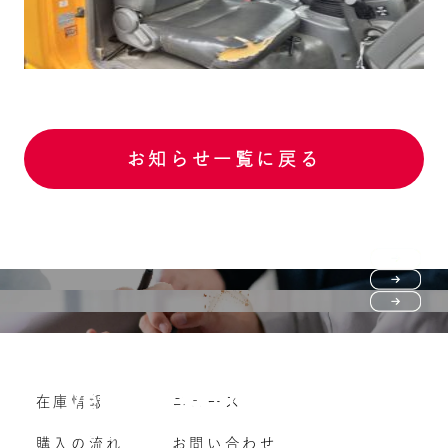
お知らせ一覧に戻る
Purchase flow
FAQ
購入の流れ
Vehicle purchase
在庫情報
ニュース
よくいただくご質問
車両買い取り
購入の流れ
お問い合わせ