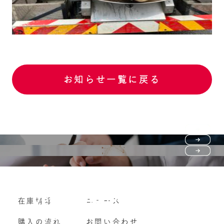
お知らせ一覧に戻る
Purchase flow
FAQ
購入の流れ
Vehicle purchase
在庫情報
ニュース
よくいただくご質問
車両買い取り
購入の流れ
お問い合わせ