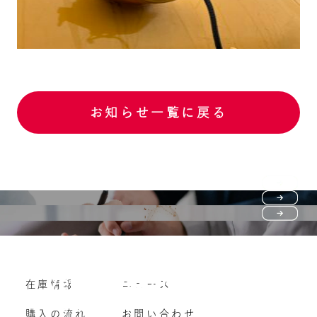
お知らせ一覧に戻る
Purchase flow
FAQ
購入の流れ
Vehicle purchase
在庫情報
ニュース
よくいただくご質問
車両買い取り
購入の流れ
お問い合わせ