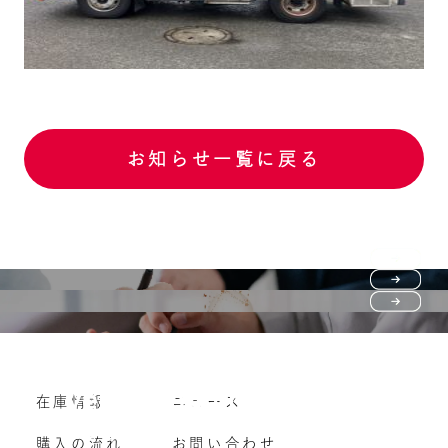
お知らせ一覧に戻る
Purchase flow
FAQ
購入の流れ
Vehicle purchase
在庫情報
ニュース
よくいただくご質問
車両買い取り
購入の流れ
お問い合わせ