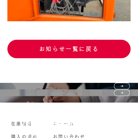
お知らせ一覧に戻る
Purchase flow
FAQ
購入の流れ
Vehicle purchase
在庫情報
ニュース
よくいただくご質問
車両買い取り
購入の流れ
お問い合わせ