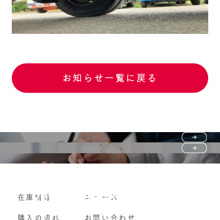
お知らせ一覧に戻る
Purchase flow
FAQ
購入の流れ
Vehicle purchase
在庫情報
ニュース
よくいただくご質問
車両買い取り
購入の流れ
お問い合わせ