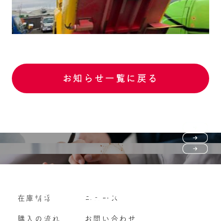
お知らせ一覧に戻る
Purchase flow
FAQ
購入の流れ
Vehicle purchase
在庫情報
ニュース
よくいただくご質問
車両買い取り
購入の流れ
お問い合わせ