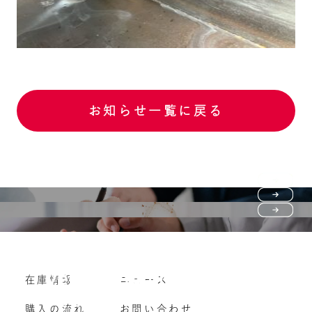
お知らせ一覧に戻る
Purchase flow
FAQ
購入の流れ
Vehicle purchase
在庫情報
ニュース
よくいただくご質問
車両買い取り
購入の流れ
お問い合わせ