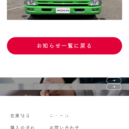
お知らせ一覧に戻る
Purchase flow
FAQ
購入の流れ
Vehicle purchase
在庫情報
ニュース
よくいただくご質問
車両買い取り
購入の流れ
お問い合わせ