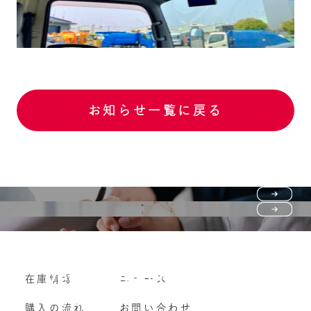
お知らせ一覧に戻る
Purchase flow
FAQ
購入の流れ
Vehicle purchase
在庫情報
ニュース
よくいただくご質問
車両買い取り
購入の流れ
お問い合わせ