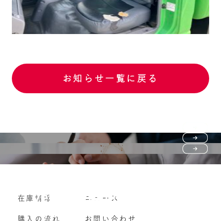
お知らせ一覧に戻る
Purchase flow
FAQ
購入の流れ
Vehicle purchase
在庫情報
ニュース
よくいただくご質問
車両買い取り
購入の流れ
お問い合わせ