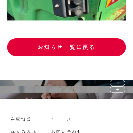
お知らせ一覧に戻る
Purchase flow
FAQ
購入の流れ
Vehicle purchase
在庫情報
ニュース
よくいただくご質問
車両買い取り
購入の流れ
お問い合わせ