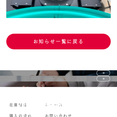
お知らせ一覧に戻る
Purchase flow
FAQ
購入の流れ
Vehicle purchase
在庫情報
ニュース
よくいただくご質問
車両買い取り
購入の流れ
お問い合わせ