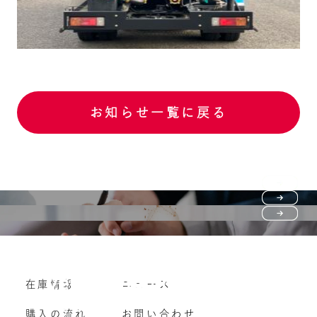
お知らせ一覧に戻る
Purchase flow
FAQ
購入の流れ
Vehicle purchase
在庫情報
ニュース
よくいただくご質問
車両買い取り
購入の流れ
お問い合わせ