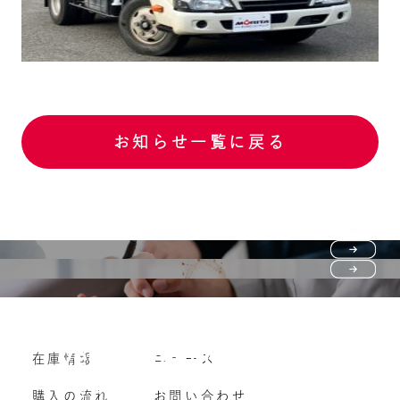
お知らせ一覧に戻る
Purchase flow
FAQ
購入の流れ
Vehicle purchase
在庫情報
ニュース
よくいただくご質問
車両買い取り
購入の流れ
お問い合わせ