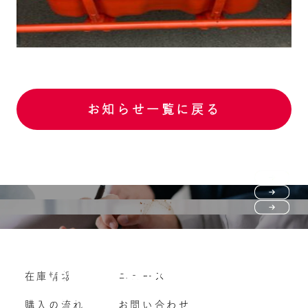
お知らせ一覧に戻る
Purchase flow
FAQ
購入の流れ
Vehicle purchase
在庫情報
ニュース
よくいただくご質問
車両買い取り
購入の流れ
お問い合わせ