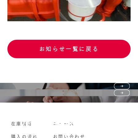
お知らせ一覧に戻る
Purchase flow
FAQ
購入の流れ
Vehicle purchase
在庫情報
ニュース
よくいただくご質問
車両買い取り
購入の流れ
お問い合わせ