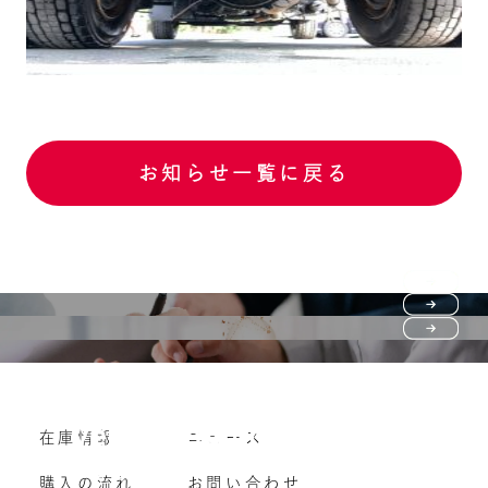
お知らせ一覧に戻る
Purchase flow
FAQ
購入の流れ
Vehicle purchase
在庫情報
ニュース
よくいただくご質問
車両買い取り
購入の流れ
お問い合わせ