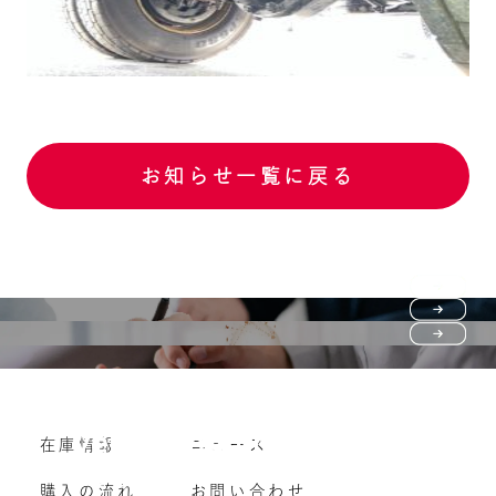
お知らせ一覧に戻る
Purchase flow
FAQ
購入の流れ
Vehicle purchase
在庫情報
ニュース
よくいただくご質問
車両買い取り
購入の流れ
お問い合わせ