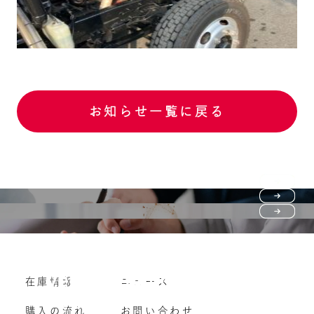
お知らせ一覧に戻る
Purchase flow
FAQ
購入の流れ
Vehicle purchase
在庫情報
ニュース
よくいただくご質問
車両買い取り
購入の流れ
お問い合わせ