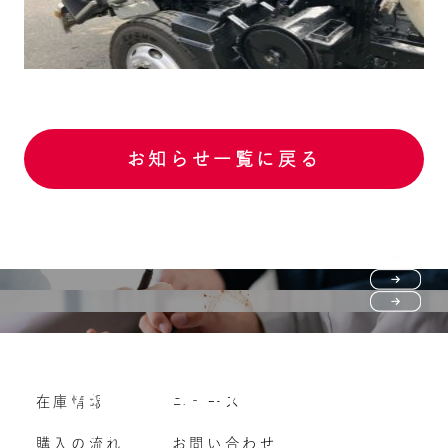
お知らせ一覧に戻る
Purchase flow
FAQ
購入の流れ
Vehicle purchase
在庫情報
ニュース
よくいただくご質問
車両買い取り
購入の流れ
お問い合わせ