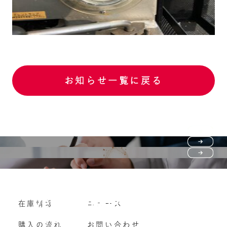
お知らせ一覧に戻る
Purchase flow
FAQ
購入の流れ
Vehicle purchase
在庫情報
ニュース
よくいただくご質問
車両買い取り
購入の流れ
お問い合わせ