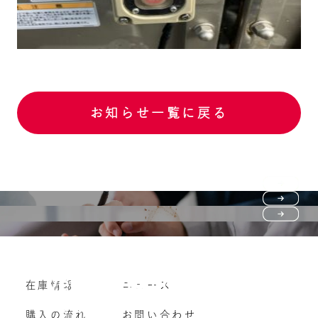
お知らせ一覧に戻る
Purchase flow
FAQ
購入の流れ
Vehicle purchase
在庫情報
ニュース
よくいただくご質問
車両買い取り
購入の流れ
お問い合わせ