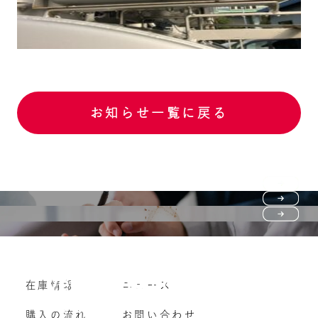
お知らせ一覧に戻る
Purchase flow
FAQ
購入の流れ
Vehicle purchase
在庫情報
ニュース
よくいただくご質問
車両買い取り
購入の流れ
お問い合わせ