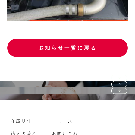
お知らせ一覧に戻る
Purchase flow
FAQ
購入の流れ
Vehicle purchase
在庫情報
ニュース
よくいただくご質問
車両買い取り
購入の流れ
お問い合わせ