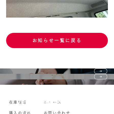
お知らせ一覧に戻る
Purchase flow
FAQ
購入の流れ
Vehicle purchase
在庫情報
ニュース
よくいただくご質問
車両買い取り
購入の流れ
お問い合わせ