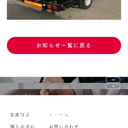
お知らせ一覧に戻る
Purchase flow
FAQ
購入の流れ
Vehicle purchase
在庫情報
ニュース
よくいただくご質問
車両買い取り
購入の流れ
お問い合わせ