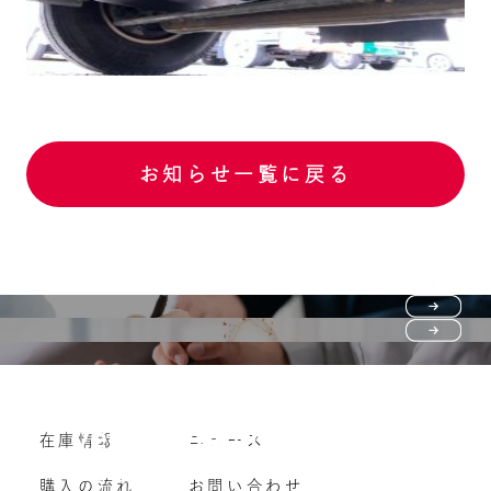
お知らせ一覧に戻る
Purchase flow
FAQ
購入の流れ
Vehicle purchase
在庫情報
ニュース
よくいただくご質問
車両買い取り
購入の流れ
お問い合わせ